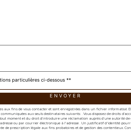
deau des cookies
tions particulières ci-dessous **
ENVOYER
ux fins de vous contacter et sont enregistrées dans un fichier informatisé. Elle
communiquées aux seuls destinataires suivants: . Vous disposez de droits d’accès,
à tout moment et du droit d’introduire une réclamation auprès d’une autorité de c
'adresse ou par courrier électronique à l'adresse . Un justificatif d'identité p
 de prescription légale aux fins probatoires et de gestion des contentieux. Consul