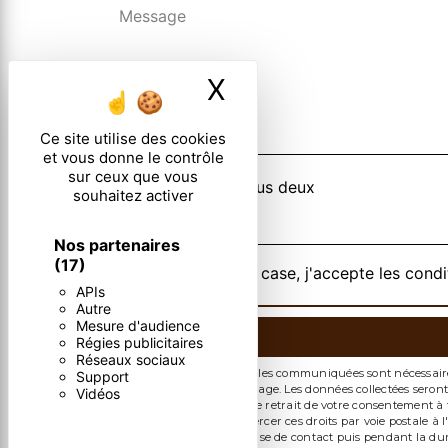
X
Masquer le ban
Ce site utilise des cookies
et vous donne le contrôle
sur ceux que vous
Combien font six plus deux
souhaitez activer
Nos partenaires
(17)
En cochant cette case, j'accepte les condi
APIs
Autre
Mesure d'audience
Régies publicitaires
Réseaux sociaux
** Les données personnelles communiquées sont nécessaires a
Support
de répondre à votre message. Les données collectées seront 
Vidéos
limitation, d’opposition, de retrait de votre consentement 
mortem. Vous pouvez exercer ces droits par voie postale à l
pendant la période de prise de contact puis pendant la durée