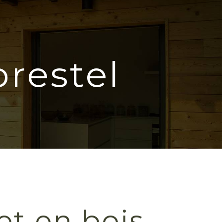
restel
et en bois