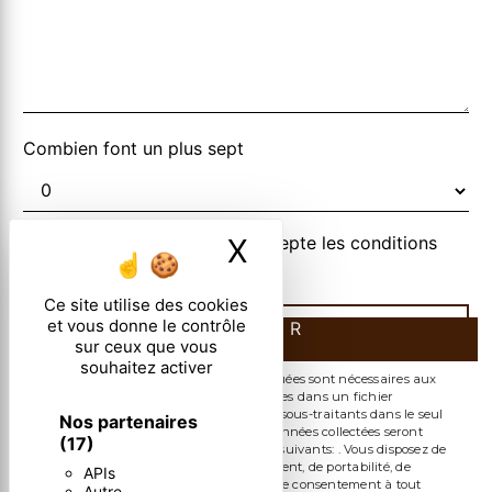
Combien font un plus sept
En cochant cette case, j'accepte les conditions
X
Masquer le ban
particulières ci-dessous **
Ce site utilise des cookies
et vous donne le contrôle
ENVOYER
sur ceux que vous
souhaitez activer
** Les données personnelles communiquées sont nécessaires aux
fins de vous contacter et sont enregistrées dans un fichier
informatisé. Elles sont destinées à et ses sous-traitants dans le seul
Nos partenaires
but de répondre à votre message. Les données collectées seront
(17)
communiquées aux seuls destinataires suivants: . Vous disposez de
droits d’accès, de rectification, d’effacement, de portabilité, de
APIs
limitation, d’opposition, de retrait de votre consentement à tout
Autre