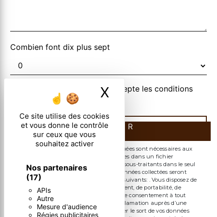
Combien font dix plus sept
En cochant cette case, j'accepte les conditions
X
Masquer le ban
particulières ci-dessous **
Ce site utilise des cookies
et vous donne le contrôle
ENVOYER
sur ceux que vous
souhaitez activer
** Les données personnelles communiquées sont nécessaires aux
fins de vous contacter et sont enregistrées dans un fichier
informatisé. Elles sont destinées à et ses sous-traitants dans le seul
Nos partenaires
but de répondre à votre message. Les données collectées seront
(17)
communiquées aux seuls destinataires suivants: . Vous disposez de
droits d’accès, de rectification, d’effacement, de portabilité, de
APIs
limitation, d’opposition, de retrait de votre consentement à tout
Autre
moment et du droit d’introduire une réclamation auprès d’une
Mesure d'audience
autorité de contrôle, ainsi que d’organiser le sort de vos données
Régies publicitaires