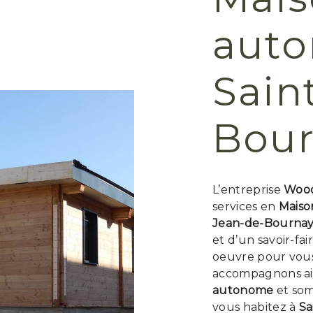
aut
Sain
Bou
L’entreprise
Wood
services en
Mais
Jean-de-Bourna
et d’un savoir-fa
oeuvre pour vous 
accompagnons ain
autonome
et som
vous habitez à
Sa