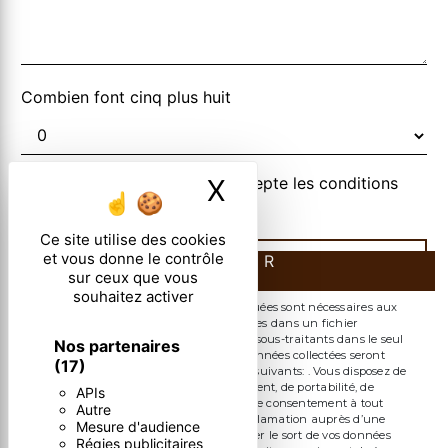
Combien font cinq plus huit
En cochant cette case, j'accepte les conditions
X
Masquer le ban
particulières ci-dessous **
Ce site utilise des cookies
et vous donne le contrôle
ENVOYER
sur ceux que vous
souhaitez activer
** Les données personnelles communiquées sont nécessaires aux
fins de vous contacter et sont enregistrées dans un fichier
informatisé. Elles sont destinées à et ses sous-traitants dans le seul
Nos partenaires
but de répondre à votre message. Les données collectées seront
(17)
communiquées aux seuls destinataires suivants: . Vous disposez de
droits d’accès, de rectification, d’effacement, de portabilité, de
APIs
limitation, d’opposition, de retrait de votre consentement à tout
Autre
moment et du droit d’introduire une réclamation auprès d’une
Mesure d'audience
autorité de contrôle, ainsi que d’organiser le sort de vos données
Régies publicitaires