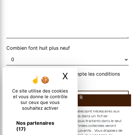
Combien font huit plus neuf
En cochant cette case, j'accepte les conditions
X
Masquer le ban
particulières ci-dessous **
Ce site utilise des cookies
et vous donne le contrôle
ENVOYER
sur ceux que vous
souhaitez activer
** Les données personnelles communiquées sont nécessaires aux
fins de vous contacter et sont enregistrées dans un fichier
informatisé. Elles sont destinées à et ses sous-traitants dans le seul
Nos partenaires
but de répondre à votre message. Les données collectées seront
(17)
communiquées aux seuls destinataires suivants: . Vous disposez de