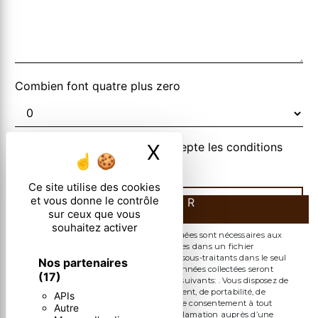
Combien font quatre plus zero
En cochant cette case, j'accepte les conditions
X
Masquer le ban
particulières ci-dessous **
Ce site utilise des cookies
et vous donne le contrôle
ENVOYER
sur ceux que vous
souhaitez activer
** Les données personnelles communiquées sont nécessaires aux
fins de vous contacter et sont enregistrées dans un fichier
informatisé. Elles sont destinées à et ses sous-traitants dans le seul
Nos partenaires
but de répondre à votre message. Les données collectées seront
(17)
communiquées aux seuls destinataires suivants: . Vous disposez de
droits d’accès, de rectification, d’effacement, de portabilité, de
APIs
limitation, d’opposition, de retrait de votre consentement à tout
Autre
moment et du droit d’introduire une réclamation auprès d’une