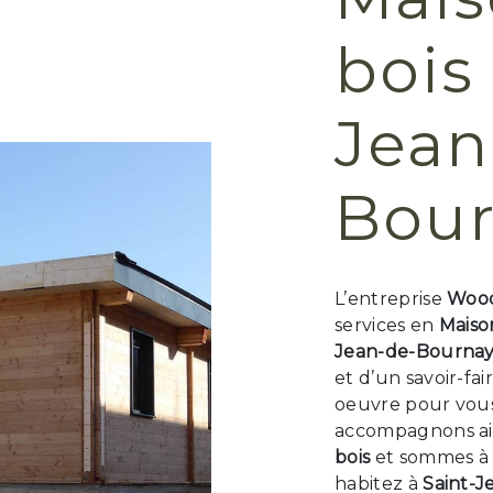
bois 
Jean
Bou
L’entreprise
Wood
services en
Maiso
Jean-de-Bourna
et d’un savoir-fa
oeuvre pour vous 
accompagnons ain
bois
et sommes à l
habitez à
Saint-